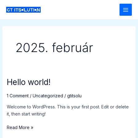
Skip
Main
to
Men
content
2025. február
Hello world!
Hello
world!
1 Comment
/
Uncategorized
/
gtitsolu
Welcome to WordPress. This is your first post. Edit or delete
it, then start writing!
Read More »